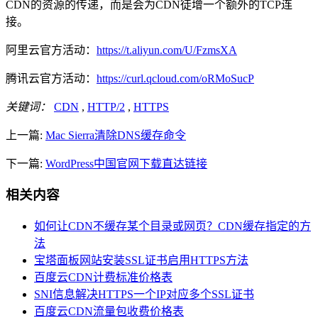
CDN的资源的传递，而是会为CDN徒增一个额外的TCP连
接。
阿里云官方活动：
https://t.aliyun.com/U/FzmsXA
腾讯云官方活动：
https://curl.qcloud.com/oRMoSucP
关键词：
CDN
,
HTTP/2
,
HTTPS
上一篇:
Mac Sierra清除DNS缓存命令
下一篇:
WordPress中国官网下载直达链接
相关内容
如何让CDN不缓存某个目录或网页？CDN缓存指定的方
法
宝塔面板网站安装SSL证书启用HTTPS方法
百度云CDN计费标准价格表
SNI信息解决HTTPS一个IP对应多个SSL证书
百度云CDN流量包收费价格表