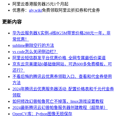
阿里云香港服务器25元1个月起
优惠券：
aly.wiki
免费领取阿里云折扣券和代金券
更新内容
华为云服务器X实例-4核8G5M带宽价格288元一年，非
常优惠！
sublime删除空行的方法
vs code怎么关闭侧边栏？
阿里云短信群发平台优惠价格_全网专属最低价渠道
京东云京美建站0基础做网站，可选600多免费模板，可
还行？
不看后悔的腾讯云优惠券领取入口、查看和代金券使用
方法
2024年腾讯云优惠服务器活动_配置价格表和千元代金券
领取
如何修改幻兽帕鲁死亡不掉落，linux游戏设置教程
2024最新腾讯云幻兽帕鲁服务器创建教程（超简单）
OpenCV库：Python图像无损保存