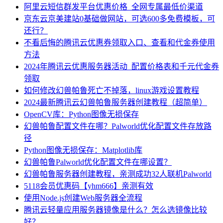
阿里云短信群发平台优惠价格_全网专属最低价渠道
京东云京美建站0基础做网站，可选600多免费模板，可
还行？
不看后悔的腾讯云优惠券领取入口、查看和代金券使用
方法
2024年腾讯云优惠服务器活动_配置价格表和千元代金券
领取
如何修改幻兽帕鲁死亡不掉落，linux游戏设置教程
2024最新腾讯云幻兽帕鲁服务器创建教程（超简单）
OpenCV库：Python图像无损保存
幻兽帕鲁配置文件在哪？Palworld优化配置文件存放路
径
Python图像无损保存：Matplotlib库
幻兽帕鲁Palworld优化配置文件在哪设置？
幻兽帕鲁服务器创建教程，亲测成功32人联机Palworld
5118会员优惠码【yhm666】亲测有效
使用Node.js创建Web服务器全流程
腾讯云轻量应用服务器镜像是什么？怎么选镜像比较
好？