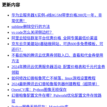
更新内容
华为云服务器X实例-4核8G5M带宽价格288元一年，非
常优惠！
sublime删除空行的方法
vs code怎么关闭侧边栏？
阿里云短信群发平台优惠价格_全网专属最低价渠道
京东云京美建站0基础做网站，可选600多免费模板，可
还行？
不看后悔的腾讯云优惠券领取入口、查看和代金券使用
方法
2024年腾讯云优惠服务器活动_配置价格表和千元代金券
领取
如何修改幻兽帕鲁死亡不掉落，linux游戏设置教程
2024最新腾讯云幻兽帕鲁服务器创建教程（超简单）
OpenCV库：Python图像无损保存
幻兽帕鲁配置文件在哪？Palworld优化配置文件存放路
径
Python图像无损保存：Matplotlib库