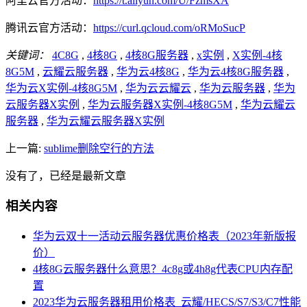
阿里云官方活动：
https://t.aliyun.com/U/FzmsXA
腾讯云官方活动：
https://curl.qcloud.com/oRMoSucP
关键词：
4C8G
,
4核8G
,
4核8G服务器
,
x实例
,
X实例-4核
8G5M
,
云耀云服务器
,
华为云4核8G
,
华为云4核8G服务器
,
华为云X实例-4核8G5M
,
华为云云耀云
,
华为云服务器
,
华为
云服务器X实例
,
华为云服务器X实例-4核8G5M
,
华为云耀云
服务器
,
华为云耀云服务器X实例
上一篇:
sublime删除空行的方法
没有了，已经是最新文章
相关内容
华为云双十一活动云服务器优惠价格表（2023年新版报
价）
4核8G云服务器什么意思？4c8g或4h8g代表CPU内存配
置
2023华为云服务器租用价格表_云耀/HECS/S7/S3/C7性能