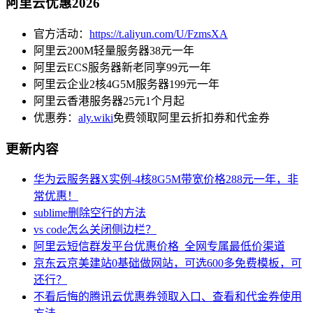
阿里云优惠2026
官方活动：
https://t.aliyun.com/U/FzmsXA
阿里云200M轻量服务器38元一年
阿里云ECS服务器新老同享99元一年
阿里云企业2核4G5M服务器199元一年
阿里云香港服务器25元1个月起
优惠券：
aly.wiki
免费领取阿里云折扣券和代金券
更新内容
华为云服务器X实例-4核8G5M带宽价格288元一年，非
常优惠！
sublime删除空行的方法
vs code怎么关闭侧边栏？
阿里云短信群发平台优惠价格_全网专属最低价渠道
京东云京美建站0基础做网站，可选600多免费模板，可
还行？
不看后悔的腾讯云优惠券领取入口、查看和代金券使用