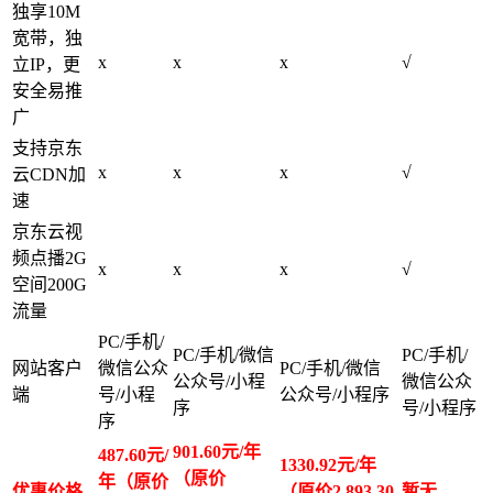
独享10M
宽带，独
x
x
x
√
立IP，更
安全易推
广
支持京东
x
x
x
√
云CDN加
速
京东云视
频点播2G
x
x
x
√
空间200G
流量
PC/手机/
PC/手机/微信
PC/手机/
网站客户
微信公众
PC/手机/微信
公众号/小程
微信公众
端
号/小程
公众号/小程序
序
号/小程序
序
901.60元/年
487.60元/
1330.92元/年
（原价
年（原价
优惠价格
（原价2,893.30
暂无