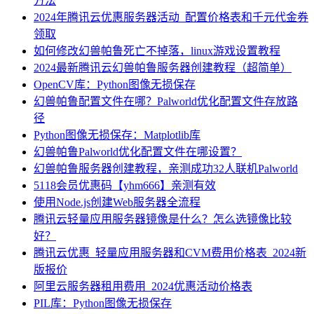
方法
2024年腾讯云优惠服务器活动_配置价格表和千元代金券
领取
如何修改幻兽帕鲁死亡不掉落，linux游戏设置教程
2024最新腾讯云幻兽帕鲁服务器创建教程（超简单）
OpenCV库：Python图像无损保存
幻兽帕鲁配置文件在哪？Palworld优化配置文件存放路
径
Python图像无损保存：Matplotlib库
幻兽帕鲁Palworld优化配置文件在哪设置？
幻兽帕鲁服务器创建教程，亲测成功32人联机Palworld
5118会员优惠码【yhm666】亲测有效
使用Node.js创建Web服务器全流程
腾讯云轻量应用服务器镜像是什么？怎么选镜像比较
好？
腾讯云优惠_轻量应用服务器和CVM费用价格表_2024新
版报价
阿里云服务器租用费用_2024优惠活动价格表
PIL库：Python图像无损保存