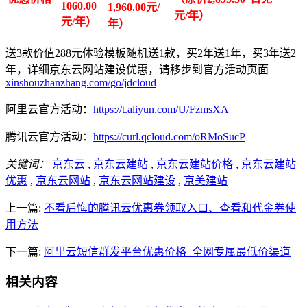
1060.00
1,960.00元/
元/年）
元/年）
年）
送3款价值288元体验模板随机送1款，买2年送1年，买3年送2
年，详细京东云网站建设优惠，请移步到官方活动页面
xinshouzhanzhang.com/go/jdcloud
阿里云官方活动：
https://t.aliyun.com/U/FzmsXA
腾讯云官方活动：
https://curl.qcloud.com/oRMoSucP
关键词：
京东云
,
京东云建站
,
京东云建站价格
,
京东云建站
优惠
,
京东云网站
,
京东云网站建设
,
京美建站
上一篇:
不看后悔的腾讯云优惠券领取入口、查看和代金券使
用方法
下一篇:
阿里云短信群发平台优惠价格_全网专属最低价渠道
相关内容