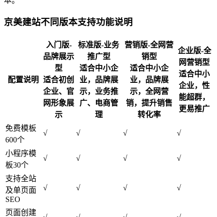
本。
京美建站不同版本支持功能说明
入门版-
标准版-业务
营销版-全网营
企业版-全
品牌展示
推广型
销型
网营销型
型
适合中小企
适合中小企
适合中小
配置说明
适合初创
业，品牌展
业，品牌展
企业，性
企业、官
示，业务推
示，全网营
能超群，
网形象展
广、电商管
销，提升销售
更易推广
示
理
转化率
免费模板
√
√
√
√
600个
小程序模
√
√
√
√
板30个
支持全站
√
√
√
√
及单页面
SEO
页面创建