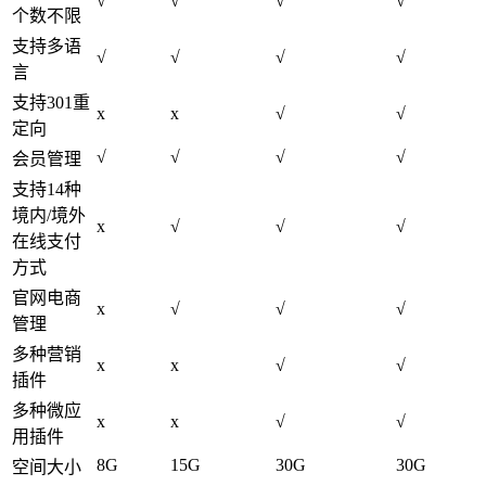
√
√
√
√
个数不限
支持多语
√
√
√
√
言
支持301重
x
x
√
√
定向
√
√
√
√
会员管理
支持14种
境内/境外
x
√
√
√
在线支付
方式
官网电商
x
√
√
√
管理
多种营销
x
x
√
√
插件
多种微应
x
x
√
√
用插件
8G
15G
30G
30G
空间大小