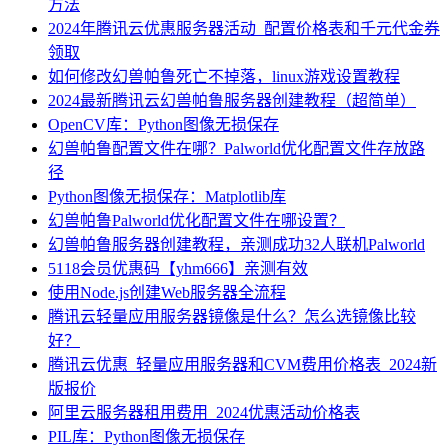
方法
2024年腾讯云优惠服务器活动_配置价格表和千元代金券
领取
如何修改幻兽帕鲁死亡不掉落，linux游戏设置教程
2024最新腾讯云幻兽帕鲁服务器创建教程（超简单）
OpenCV库：Python图像无损保存
幻兽帕鲁配置文件在哪？Palworld优化配置文件存放路
径
Python图像无损保存：Matplotlib库
幻兽帕鲁Palworld优化配置文件在哪设置？
幻兽帕鲁服务器创建教程，亲测成功32人联机Palworld
5118会员优惠码【yhm666】亲测有效
使用Node.js创建Web服务器全流程
腾讯云轻量应用服务器镜像是什么？怎么选镜像比较
好？
腾讯云优惠_轻量应用服务器和CVM费用价格表_2024新
版报价
阿里云服务器租用费用_2024优惠活动价格表
PIL库：Python图像无损保存