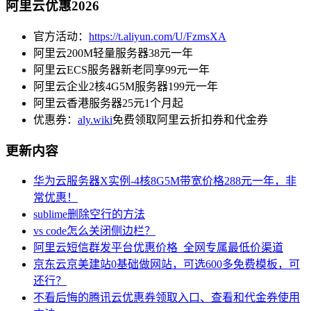
阿里云优惠2026
官方活动：
https://t.aliyun.com/U/FzmsXA
阿里云200M轻量服务器38元一年
阿里云ECS服务器新老同享99元一年
阿里云企业2核4G5M服务器199元一年
阿里云香港服务器25元1个月起
优惠券：
aly.wiki
免费领取阿里云折扣券和代金券
更新内容
华为云服务器X实例-4核8G5M带宽价格288元一年，非
常优惠！
sublime删除空行的方法
vs code怎么关闭侧边栏？
阿里云短信群发平台优惠价格_全网专属最低价渠道
京东云京美建站0基础做网站，可选600多免费模板，可
还行？
不看后悔的腾讯云优惠券领取入口、查看和代金券使用