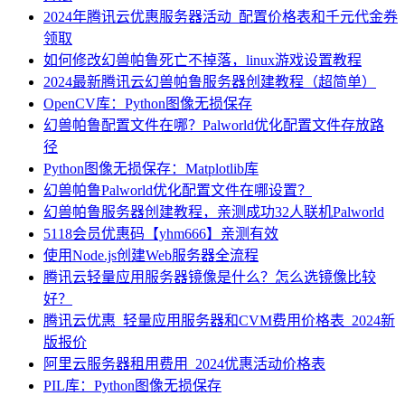
2024年腾讯云优惠服务器活动_配置价格表和千元代金券
领取
如何修改幻兽帕鲁死亡不掉落，linux游戏设置教程
2024最新腾讯云幻兽帕鲁服务器创建教程（超简单）
OpenCV库：Python图像无损保存
幻兽帕鲁配置文件在哪？Palworld优化配置文件存放路
径
Python图像无损保存：Matplotlib库
幻兽帕鲁Palworld优化配置文件在哪设置？
幻兽帕鲁服务器创建教程，亲测成功32人联机Palworld
5118会员优惠码【yhm666】亲测有效
使用Node.js创建Web服务器全流程
腾讯云轻量应用服务器镜像是什么？怎么选镜像比较
好？
腾讯云优惠_轻量应用服务器和CVM费用价格表_2024新
版报价
阿里云服务器租用费用_2024优惠活动价格表
PIL库：Python图像无损保存