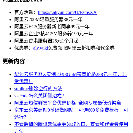
官方活动：
https://t.aliyun.com/U/FzmsXA
阿里云200M轻量服务器38元一年
阿里云ECS服务器新老同享99元一年
阿里云企业2核4G5M服务器199元一年
阿里云香港服务器25元1个月起
优惠券：
aly.wiki
免费领取阿里云折扣券和代金券
更新内容
华为云服务器X实例-4核8G5M带宽价格288元一年，非
常优惠！
sublime删除空行的方法
vs code怎么关闭侧边栏？
阿里云短信群发平台优惠价格_全网专属最低价渠道
京东云京美建站0基础做网站，可选600多免费模板，可
还行？
不看后悔的腾讯云优惠券领取入口、查看和代金券使用
方法