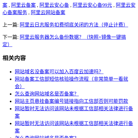
案
,
阿里云备案
,
阿里云安心备
,
阿里云安心备99元
,
阿里云安
心备案服务
,
阿里云网站备案
上一篇:
阿里云日志服务扣费彻底关闭的方法（停止计费）
下一篇:
阿里云服务器怎么备份数据？（快照+镜像一键搞
定）
相关内容
网站域名没备案可以加入百度云加速吗？
网站备案工信部短信核验操作流程（非常简单一看就
会）
怎么查询网站域名是否备案？
网站主页悬挂备案编号链接指向工信部否则可能罚款
网站暂时无法访问该网站未根据工信部相关法律进行备
案
网站暂时无法访问该网站未根据工信部相关法律进行备
案