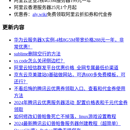
阿里云企业2核4G5M服务器199元一年
阿里云香港服务器25元1个月起
优惠券：
aly.wiki
免费领取阿里云折扣券和代金券
更新内容
华为云服务器X实例-4核8G5M带宽价格288元一年，非
常优惠！
sublime删除空行的方法
vs code怎么关闭侧边栏？
阿里云短信群发平台优惠价格_全网专属最低价渠道
京东云京美建站0基础做网站，可选600多免费模板，可
还行？
不看后悔的腾讯云优惠券领取入口、查看和代金券使用
方法
2024年腾讯云优惠服务器活动_配置价格表和千元代金券
领取
如何修改幻兽帕鲁死亡不掉落，linux游戏设置教程
2024最新腾讯云幻兽帕鲁服务器创建教程（超简单）