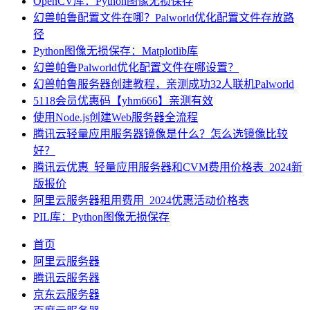
OpenCV库：Python图像无损保存
幻兽帕鲁配置文件在哪？Palworld优化配置文件存放路
径
Python图像无损保存：Matplotlib库
幻兽帕鲁Palworld优化配置文件在哪设置？
幻兽帕鲁服务器创建教程，亲测成功32人联机Palworld
5118会员优惠码【yhm666】亲测有效
使用Node.js创建Web服务器全流程
腾讯云轻量应用服务器镜像是什么？怎么选镜像比较
好？
腾讯云优惠_轻量应用服务器和CVM费用价格表_2024新
版报价
阿里云服务器租用费用_2024优惠活动价格表
PIL库：Python图像无损保存
首页
阿里云服务器
腾讯云服务器
京东云服务器