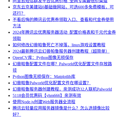
阿里云短信群发平台优惠价格_全网专属最低价渠道
京东云京美建站0基础做网站，可选600多免费模板，可
还行？
不看后悔的腾讯云优惠券领取入口、查看和代金券使用
方法
2024年腾讯云优惠服务器活动_配置价格表和千元代金券
领取
如何修改幻兽帕鲁死亡不掉落，linux游戏设置教程
2024最新腾讯云幻兽帕鲁服务器创建教程（超简单）
OpenCV库：Python图像无损保存
幻兽帕鲁配置文件在哪？Palworld优化配置文件存放路
径
Python图像无损保存：Matplotlib库
幻兽帕鲁Palworld优化配置文件在哪设置？
幻兽帕鲁服务器创建教程，亲测成功32人联机Palworld
5118会员优惠码【yhm666】亲测有效
使用Node.js创建Web服务器全流程
腾讯云轻量应用服务器镜像是什么？怎么选镜像比较
好？