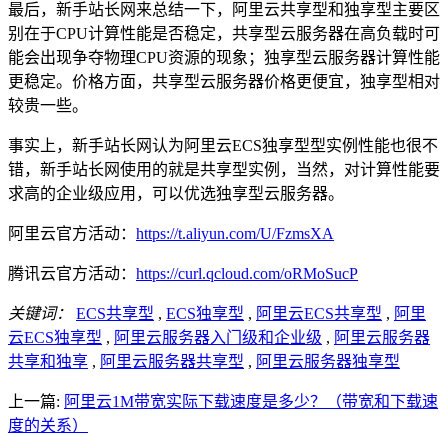
最后，新手站长网来总结一下，阿里云共享型和独享型主要区
别在于CPU计算性能是否稳定，共享型云服务器在高负载时可
能会出现争夺物理CPU资源的现象；独享型云服务器计算性能
更稳定。价格方面，共享型云服务器价格更便宜，独享型相对
较贵一些。
事实上，新手站长网认为阿里云ECS独享型型实例性能也很不
错，新手站长网使用的就是共享型实例，当然，对计算性能要
求高的企业级应用，可以优选独享型云服务器。
阿里云官方活动：
https://t.aliyun.com/U/FzmsXA
腾讯云官方活动：
https://curl.qcloud.com/oRMoSucP
关键词：
ECS共享型
,
ECS独享型
,
阿里云ECS共享型
,
阿里
云ECS独享型
,
阿里云服务器入门级和企业级
,
阿里云服务器
共享和独享
,
阿里云服务器共享型
,
阿里云服务器独享型
上一篇:
阿里云1M带宽实际下载速度是多少？（带宽和下载速
度的关系）