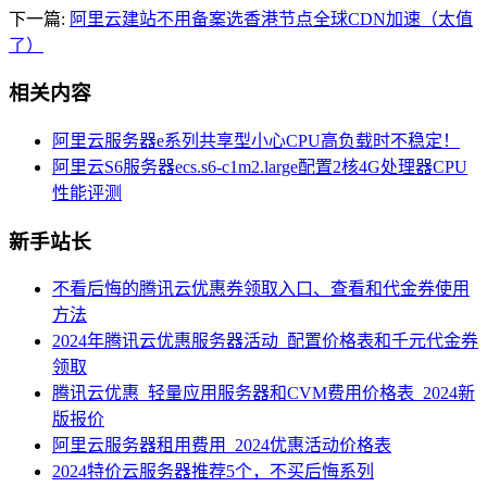
下一篇:
阿里云建站不用备案选香港节点全球CDN加速（太值
了）
相关内容
阿里云服务器e系列共享型小心CPU高负载时不稳定！
阿里云S6服务器ecs.s6-c1m2.large配置2核4G处理器CPU
性能评测
新手站长
不看后悔的腾讯云优惠券领取入口、查看和代金券使用
方法
2024年腾讯云优惠服务器活动_配置价格表和千元代金券
领取
腾讯云优惠_轻量应用服务器和CVM费用价格表_2024新
版报价
阿里云服务器租用费用_2024优惠活动价格表
2024特价云服务器推荐5个，不买后悔系列