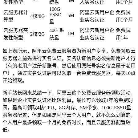
5M
发性能型
统盘
人实名认证
用1个月
100G
云服务器计
阿里云新用户企
免费试
ESSD
5M
4核/8G
算型
业实名认证
用1个月
盘
云服务器突
40G 系
阿里云新用户企
免费试
1M
2核/2G
发性能型
统盘
业实名认证
用1年
如上表所示，阿里云免费云服务器为新用户专享，免费领取云
服务器之前先进行实名认证，实名认证信息必须是新用户才行
（有的老用户注册新账号，然后使用原账号实名信息属于老用
户），通过实名认证后可以领取一台免费云服务器，每天10点
开始领取。
新手站长网来总结一下，阿里云这个免费云服务器领取活动，
如果是企业实名认证还比较划算，最长可以领取1年的免费时
间，最高可领取4核CPU、8G内存、5M带宽、100G ESSD盘
服务器配置；但是如果是阿里云个人用户，就不怎么划算的，
个人用户最多领取一个月的免费时长，而且云服务器配置较
低。