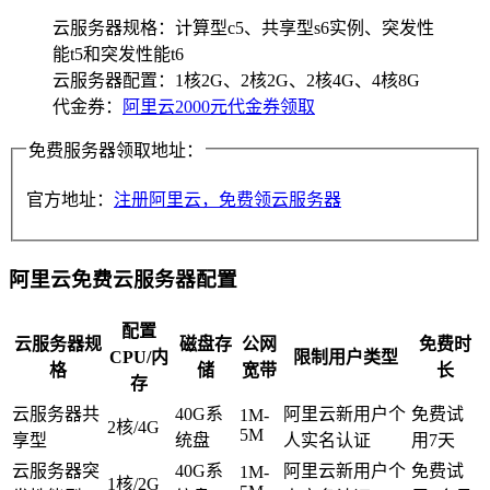
云服务器规格：计算型c5、共享型s6实例、突发性
能t5和突发性能t6
云服务器配置：1核2G、2核2G、2核4G、4核8G
代金券：
阿里云2000元代金券领取
免费服务器领取地址：
官方地址：
注册阿里云，免费领云服务器
阿里云免费云服务器配置
配置
云服务器规
磁盘存
公网
免费时
CPU/内
限制用户类型
格
储
宽带
长
存
云服务器共
40G系
阿里云新用户个
免费试
1M-
2核/4G
5M
享型
统盘
人实名认证
用7天
云服务器突
40G系
阿里云新用户个
免费试
1M-
1核/2G