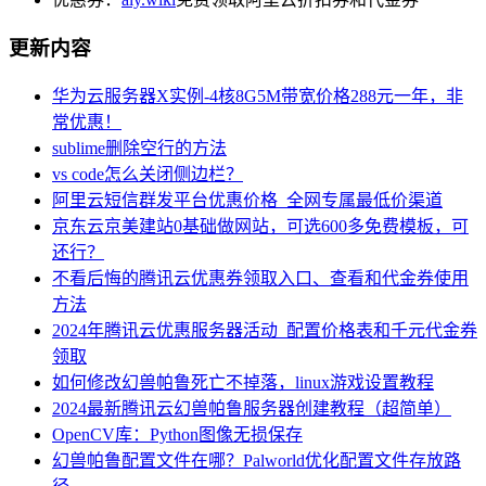
更新内容
华为云服务器X实例-4核8G5M带宽价格288元一年，非
常优惠！
sublime删除空行的方法
vs code怎么关闭侧边栏？
阿里云短信群发平台优惠价格_全网专属最低价渠道
京东云京美建站0基础做网站，可选600多免费模板，可
还行？
不看后悔的腾讯云优惠券领取入口、查看和代金券使用
方法
2024年腾讯云优惠服务器活动_配置价格表和千元代金券
领取
如何修改幻兽帕鲁死亡不掉落，linux游戏设置教程
2024最新腾讯云幻兽帕鲁服务器创建教程（超简单）
OpenCV库：Python图像无损保存
幻兽帕鲁配置文件在哪？Palworld优化配置文件存放路