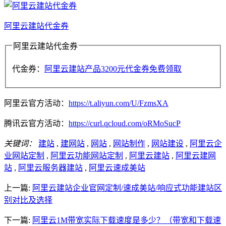
阿里云建站代金券
阿里云建站代金券
代金券：
阿里云建站产品3200元代金券免费领取
阿里云官方活动：
https://t.aliyun.com/U/FzmsXA
腾讯云官方活动：
https://curl.qcloud.com/oRMoSucP
关键词：
建站
,
建网站
,
网站
,
网站制作
,
网站建设
,
阿里云企
业网站定制
,
阿里云功能网站定制
,
阿里云建站
,
阿里云建网
站
,
阿里云服务器建站
,
阿里云速成美站
上一篇:
阿里云建站企业官网定制/速成美站/响应式功能建站区
别对比及选择
下一篇:
阿里云1M带宽实际下载速度是多少？（带宽和下载速