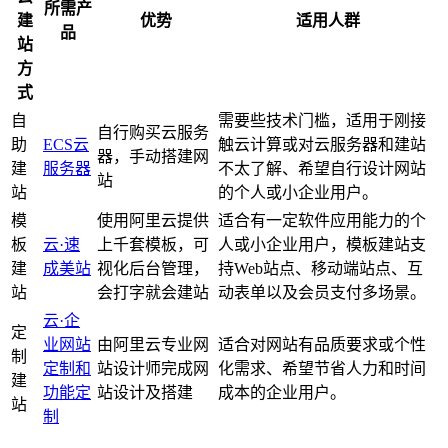
所需产
建
优势
适用人群
品
站
方
式
自
需要些技术门槛，适用于刚接
自行购买云服务
助
ECS云
触云计算或对云服务器和建站
器，手动搭建网
建
服务器
不太了解、希望自行设计网站
站
站
的个人或小企业用户。
模
使用阿里云提供
适合有一定软件应用能力的个
板
云·速
上千套模板，可
人或小企业用户，模板建站支
建
成美站
视化后台管理，
持Web站点、移动端站点、互
站
会打字就会建站
动表单以及会员支付多场景。
云·企
定
业网站
由阿里云专业网
适合对网站有品质要求或个性
制
定制和
站设计师完成网
化需求、希望节省人力和时间
建
功能定
站设计及搭建
成本的企业用户。
站
制