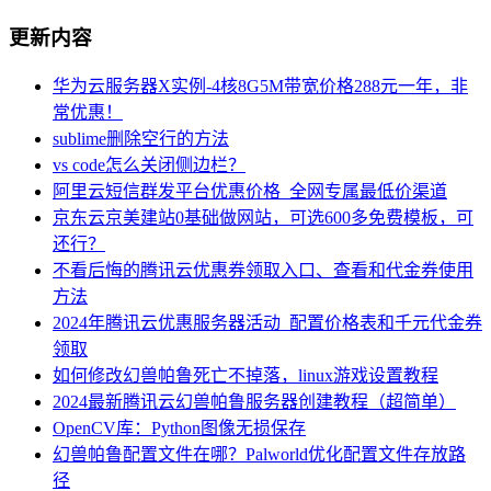
更新内容
华为云服务器X实例-4核8G5M带宽价格288元一年，非
常优惠！
sublime删除空行的方法
vs code怎么关闭侧边栏？
阿里云短信群发平台优惠价格_全网专属最低价渠道
京东云京美建站0基础做网站，可选600多免费模板，可
还行？
不看后悔的腾讯云优惠券领取入口、查看和代金券使用
方法
2024年腾讯云优惠服务器活动_配置价格表和千元代金券
领取
如何修改幻兽帕鲁死亡不掉落，linux游戏设置教程
2024最新腾讯云幻兽帕鲁服务器创建教程（超简单）
OpenCV库：Python图像无损保存
幻兽帕鲁配置文件在哪？Palworld优化配置文件存放路
径