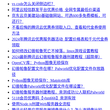
vs code怎么关闭侧边栏？
阿里云短信群发平台优惠价格_全网专属最低价渠道
京东云京美建站0基础做网站，可选600多免费模板，可
还行？
不看后悔的腾讯云优惠券领取入口、查看和代金券使用
方法
2024年腾讯云优惠服务器活动_配置价格表和千元代金券
领取
如何修改幻兽帕鲁死亡不掉落，linux游戏设置教程
2024最新腾讯云幻兽帕鲁服务器创建教程（超简单）
OpenCV库：Python图像无损保存
幻兽帕鲁配置文件在哪？Palworld优化配置文件存放路
径
Python图像无损保存：Matplotlib库
幻兽帕鲁Palworld优化配置文件在哪设置？
幻兽帕鲁服务器创建教程，亲测成功32人联机Palworld
5118会员优惠码【yhm666】亲测有效
使用Node.js创建Web服务器全流程
腾讯云轻量应用服务器镜像是什么？怎么选镜像比较