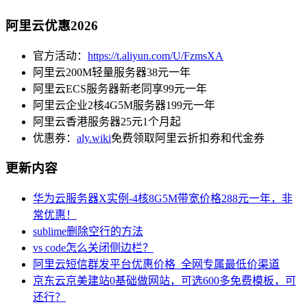
阿里云优惠2026
官方活动：
https://t.aliyun.com/U/FzmsXA
阿里云200M轻量服务器38元一年
阿里云ECS服务器新老同享99元一年
阿里云企业2核4G5M服务器199元一年
阿里云香港服务器25元1个月起
优惠券：
aly.wiki
免费领取阿里云折扣券和代金券
更新内容
华为云服务器X实例-4核8G5M带宽价格288元一年，非
常优惠！
sublime删除空行的方法
vs code怎么关闭侧边栏？
阿里云短信群发平台优惠价格_全网专属最低价渠道
京东云京美建站0基础做网站，可选600多免费模板，可
还行？