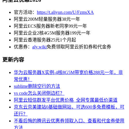
官方活动：
https://t.aliyun.com/U/FzmsXA
阿里云200M轻量服务器38元一年
阿里云ECS服务器新老同享99元一年
阿里云企业2核4G5M服务器199元一年
阿里云香港服务器25元1个月起
优惠券：
aly.wiki
免费领取阿里云折扣券和代金券
更新内容
华为云服务器X实例-4核8G5M带宽价格288元一年，非
常优惠！
sublime删除空行的方法
vs code怎么关闭侧边栏？
阿里云短信群发平台优惠价格_全网专属最低价渠道
京东云京美建站0基础做网站，可选600多免费模板，可
还行？
不看后悔的腾讯云优惠券领取入口、查看和代金券使用
方法