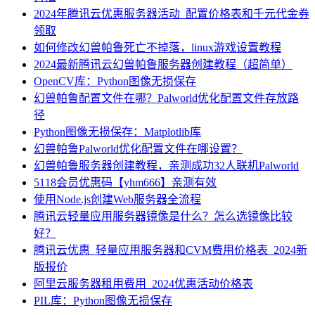
2024年腾讯云优惠服务器活动_配置价格表和千元代金券
领取
如何修改幻兽帕鲁死亡不掉落，linux游戏设置教程
2024最新腾讯云幻兽帕鲁服务器创建教程（超简单）
OpenCV库：Python图像无损保存
幻兽帕鲁配置文件在哪？Palworld优化配置文件存放路
径
Python图像无损保存：Matplotlib库
幻兽帕鲁Palworld优化配置文件在哪设置？
幻兽帕鲁服务器创建教程，亲测成功32人联机Palworld
5118会员优惠码【yhm666】亲测有效
使用Node.js创建Web服务器全流程
腾讯云轻量应用服务器镜像是什么？怎么选镜像比较
好？
腾讯云优惠_轻量应用服务器和CVM费用价格表_2024新
版报价
阿里云服务器租用费用_2024优惠活动价格表
PIL库：Python图像无损保存