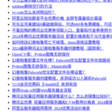
华为云服务器X实例-4核8G5M带宽价格288元一年，非
sublime删除空行的方法
vs code怎么关闭侧边栏？
阿里云短信群发平台优惠价格_全网专属最低价渠道
京东云京美建站0基础做网站，可选600多免费模板，可
不看后悔的腾讯云优惠券领取入口、查看和代金券使用方
2024年腾讯云优惠服务器活动_配置价格表和千元代金券
如何修改幻兽帕鲁死亡不掉落，linux游戏设置教程
2024最新腾讯云幻兽帕鲁服务器创建教程（超简单）
OpenCV库：Python图像无损保存
幻兽帕鲁配置文件在哪？Palworld优化配置文件存放路径
Python图像无损保存：Matplotlib库
幻兽帕鲁Palworld优化配置文件在哪设置？
幻兽帕鲁服务器创建教程，亲测成功32人联机Palworld
5118会员优惠码【yhm666】亲测有效
使用Node.js创建Web服务器全流程
腾讯云轻量应用服务器镜像是什么？怎么选镜像比较好？
腾讯云优惠_轻量应用服务器和CVM费用价格表_2024新
阿里云服务器租用费用_2024优惠活动价格表