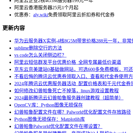
阿里云企业2核4G5M服务器199元一年
阿里云香港服务器25元1个月起
优惠券：
aly.wiki
免费领取阿里云折扣券和代金券
更新内容
华为云服务器X实例-4核8G5M带宽价格288元一年，非
sublime删除空行的方法
vs code怎么关闭侧边栏？
阿里云短信群发平台优惠价格_全网专属最低价渠道
京东云京美建站0基础做网站，可选600多免费模板，可
不看后悔的腾讯云优惠券领取入口、查看和代金券使用方
2024年腾讯云优惠服务器活动_配置价格表和千元代金券
如何修改幻兽帕鲁死亡不掉落，linux游戏设置教程
2024最新腾讯云幻兽帕鲁服务器创建教程（超简单）
OpenCV库：Python图像无损保存
幻兽帕鲁配置文件在哪？Palworld优化配置文件存放路径
Python图像无损保存：Matplotlib库
幻兽帕鲁Palworld优化配置文件在哪设置？