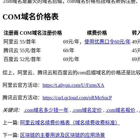
.com域名是最火的域名后缀，com域名价格包括域名新购注册
COM域名价格表
注册商
COM域名注册价格
续费价格
转
阿里云
55/首年
69元/年，
使用优惠口令60元/年
49
腾讯云
55元/首年
60/年
45
百度云
52元/首年
69元/年
69
综上，阿里云、腾讯云和百度云的com后缀域名的价格还是比较相
阿里云官方活动：
https://t.aliyun.com/U/FzmsXA
腾讯云官方活动：
https://curl.qcloud.com/oRMoSucP
关键词：
.com域名多少钱一年
,
.com域名定价
,
.com域名报价
,
上一篇:
阿里云域名续费价格表（域名续费收费标准）
下一篇:
区块链的主要用途及区块链的应用场景