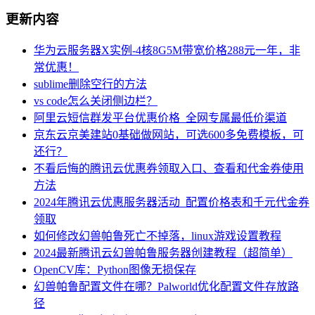
更新内容
华为云服务器X实例-4核8G5M带宽价格288元一年，非
常优惠！
sublime删除空行的方法
vs code怎么关闭侧边栏？
阿里云短信群发平台优惠价格_全网专属最低价渠道
京东云京美建站0基础做网站，可选600多免费模板，可
还行？
不看后悔的腾讯云优惠券领取入口、查看和代金券使用
方法
2024年腾讯云优惠服务器活动_配置价格表和千元代金券
领取
如何修改幻兽帕鲁死亡不掉落，linux游戏设置教程
2024最新腾讯云幻兽帕鲁服务器创建教程（超简单）
OpenCV库：Python图像无损保存
幻兽帕鲁配置文件在哪？Palworld优化配置文件存放路
径