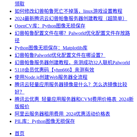
领取
如何修改幻兽帕鲁死亡不掉落，linux游戏设置教程
2024最新腾讯云幻兽帕鲁服务器创建教程（超简单）
OpenCV库：Python图像无损保存
幻兽帕鲁配置文件在哪？Palworld优化配置文件存放路
径
Python图像无损保存：Matplotlib库
幻兽帕鲁Palworld优化配置文件在哪设置？
幻兽帕鲁服务器创建教程，亲测成功32人联机Palworld
5118会员优惠码【yhm666】亲测有效
使用Node.js创建Web服务器全流程
腾讯云轻量应用服务器镜像是什么？怎么选镜像比较
好？
腾讯云优惠_轻量应用服务器和CVM费用价格表_2024新
版报价
阿里云服务器租用费用_2024优惠活动价格表
PIL库：Python图像无损保存
首页