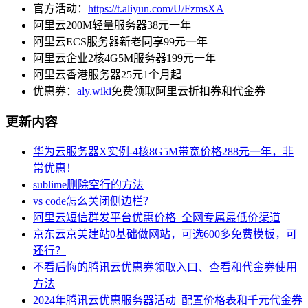
官方活动：
https://t.aliyun.com/U/FzmsXA
阿里云200M轻量服务器38元一年
阿里云ECS服务器新老同享99元一年
阿里云企业2核4G5M服务器199元一年
阿里云香港服务器25元1个月起
优惠券：
aly.wiki
免费领取阿里云折扣券和代金券
更新内容
华为云服务器X实例-4核8G5M带宽价格288元一年，非
常优惠！
sublime删除空行的方法
vs code怎么关闭侧边栏？
阿里云短信群发平台优惠价格_全网专属最低价渠道
京东云京美建站0基础做网站，可选600多免费模板，可
还行？
不看后悔的腾讯云优惠券领取入口、查看和代金券使用
方法
2024年腾讯云优惠服务器活动_配置价格表和千元代金券