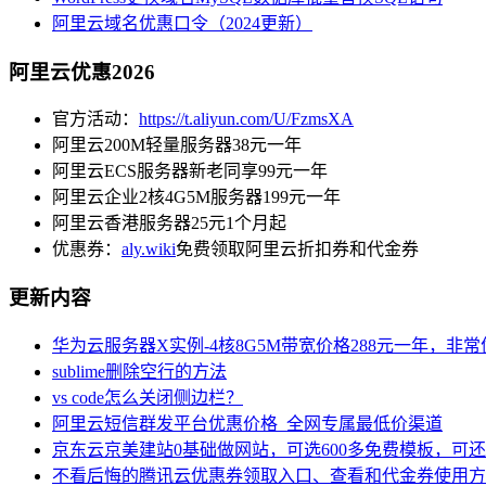
阿里云域名优惠口令（2024更新）
阿里云优惠2026
官方活动：
https://t.aliyun.com/U/FzmsXA
阿里云200M轻量服务器38元一年
阿里云ECS服务器新老同享99元一年
阿里云企业2核4G5M服务器199元一年
阿里云香港服务器25元1个月起
优惠券：
aly.wiki
免费领取阿里云折扣券和代金券
更新内容
华为云服务器X实例-4核8G5M带宽价格288元一年，非
sublime删除空行的方法
vs code怎么关闭侧边栏？
阿里云短信群发平台优惠价格_全网专属最低价渠道
京东云京美建站0基础做网站，可选600多免费模板，可
不看后悔的腾讯云优惠券领取入口、查看和代金券使用方