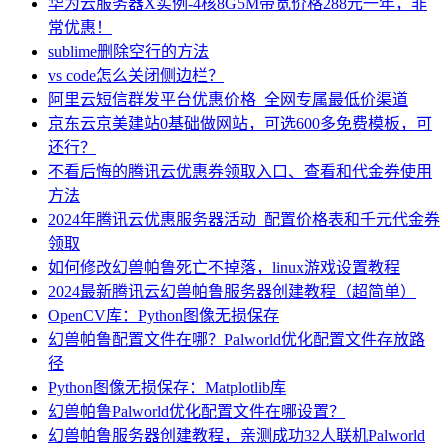
华为云服务器X实例-4核8G5M带宽价格288元一年，非
常优惠！
sublime删除空行的方法
vs code怎么关闭侧边栏？
阿里云短信群发平台优惠价格_全网专属最低价渠道
京东云京美建站0基础做网站，可选600多免费模板，可
还行？
不看后悔的腾讯云优惠券领取入口、查看和代金券使用
方法
2024年腾讯云优惠服务器活动_配置价格表和千元代金券
领取
如何修改幻兽帕鲁死亡不掉落，linux游戏设置教程
2024最新腾讯云幻兽帕鲁服务器创建教程（超简单）
OpenCV库：Python图像无损保存
幻兽帕鲁配置文件在哪？Palworld优化配置文件存放路
径
Python图像无损保存：Matplotlib库
幻兽帕鲁Palworld优化配置文件在哪设置？
幻兽帕鲁服务器创建教程，亲测成功32人联机Palworld