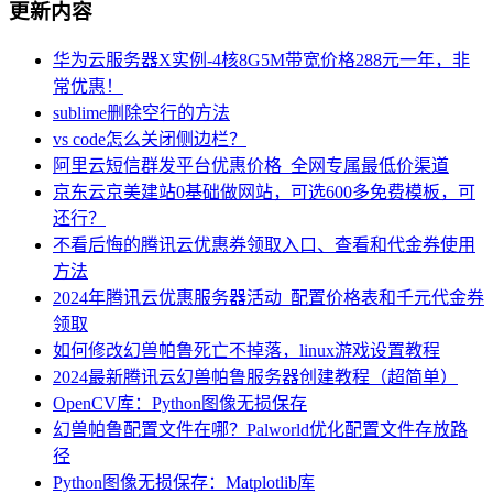
更新内容
华为云服务器X实例-4核8G5M带宽价格288元一年，非
常优惠！
sublime删除空行的方法
vs code怎么关闭侧边栏？
阿里云短信群发平台优惠价格_全网专属最低价渠道
京东云京美建站0基础做网站，可选600多免费模板，可
还行？
不看后悔的腾讯云优惠券领取入口、查看和代金券使用
方法
2024年腾讯云优惠服务器活动_配置价格表和千元代金券
领取
如何修改幻兽帕鲁死亡不掉落，linux游戏设置教程
2024最新腾讯云幻兽帕鲁服务器创建教程（超简单）
OpenCV库：Python图像无损保存
幻兽帕鲁配置文件在哪？Palworld优化配置文件存放路
径
Python图像无损保存：Matplotlib库