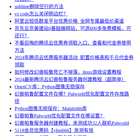
sublime删除空行的方法
vs code怎么关闭侧边栏？
阿里云短信群发平台优惠价格_全网专属最低价渠道
京东云京美建站0基础做网站，可选600多免费模板，可
还行？
不看后悔的腾讯云优惠券领取入口、查看和代金券使用
方法
2024年腾讯云优惠服务器活动_配置价格表和千元代金券
领取
如何修改幻兽帕鲁死亡不掉落，linux游戏设置教程
2024最新腾讯云幻兽帕鲁服务器创建教程（超简单）
OpenCV库：Python图像无损保存
幻兽帕鲁配置文件在哪？Palworld优化配置文件存放路
径
Python图像无损保存：Matplotlib库
幻兽帕鲁Palworld优化配置文件在哪设置？
幻兽帕鲁服务器创建教程，亲测成功32人联机Palworld
5118会员优惠码【yhm666】亲测有效