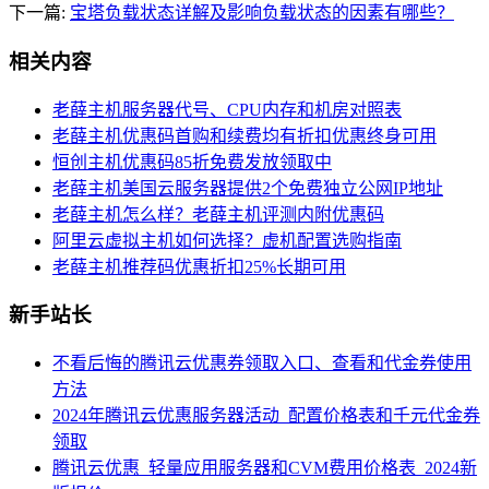
下一篇:
宝塔负载状态详解及影响负载状态的因素有哪些？
相关内容
老薛主机服务器代号、CPU内存和机房对照表
老薛主机优惠码首购和续费均有折扣优惠终身可用
恒创主机优惠码85折免费发放领取中
老薛主机美国云服务器提供2个免费独立公网IP地址
老薛主机怎么样？老薛主机评测内附优惠码
阿里云虚拟主机如何选择？虚机配置选购指南
老薛主机推荐码优惠折扣25%长期可用
新手站长
不看后悔的腾讯云优惠券领取入口、查看和代金券使用
方法
2024年腾讯云优惠服务器活动_配置价格表和千元代金券
领取
腾讯云优惠_轻量应用服务器和CVM费用价格表_2024新