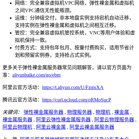
网络：完全兼容虚拟机VPC网络，弹性裸金属和虚拟机
之间VPC通信无性能瓶颈。
运维：分钟级交付，非本地盘实例支持宕机自动迁移，
支持实例在弹性裸金属和虚拟机之间相互迁移。
管控：完全兼容虚拟机管控系统，VNC等用户体验和虚
拟机保持一致。
付费方式：支持包年包月、按量付费购买，适用节省计
划和预留实例券，支持抢占式实例。
更多关于弹性裸金属服务器常见问题解答，请以官方页面为
准：
aliyunbaike.com/go/ebm
阿里云官方活动：
https://t.aliyun.com/U/FzmsXA
腾讯云官方活动：
https://curl.qcloud.com/oRMoSucP
关键词：
弹性裸金属服务器
,
物理服务器
,
物理机
,
裸金属
,
裸金属服务器
,
阿里云弹性裸金属服务器
,
阿里云物理服务器
,
阿里云物理机
,
阿里云裸金属
,
阿里云裸金属服务器