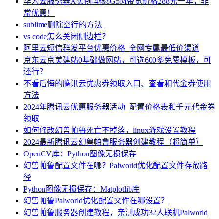
华为云服务器X实例-4核8G5M带宽价格288元一年，非
常优惠！
sublime删除空行的方法
vs code怎么关闭侧边栏？
阿里云短信群发平台优惠价格_全网专属最低价渠道
京东云京美建站0基础做网站，可选600多免费模板，可
还行？
不看后悔的腾讯云优惠券领取入口、查看和代金券使用
方法
2024年腾讯云优惠服务器活动_配置价格表和千元代金券
领取
如何修改幻兽帕鲁死亡不掉落，linux游戏设置教程
2024最新腾讯云幻兽帕鲁服务器创建教程（超简单）
OpenCV库：Python图像无损保存
幻兽帕鲁配置文件在哪？Palworld优化配置文件存放路
径
Python图像无损保存：Matplotlib库
幻兽帕鲁Palworld优化配置文件在哪设置？
幻兽帕鲁服务器创建教程，亲测成功32人联机Palworld