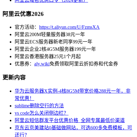
阿里云域名优惠口令（2024更新）
阿里云优惠2026
官方活动：
https://t.aliyun.com/U/FzmsXA
阿里云200M轻量服务器38元一年
阿里云ECS服务器新老同享99元一年
阿里云企业2核4G5M服务器199元一年
阿里云香港服务器25元1个月起
优惠券：
aly.wiki
免费领取阿里云折扣券和代金券
更新内容
华为云服务器X实例-4核8G5M带宽价格288元一年，非
常优惠！
sublime删除空行的方法
vs code怎么关闭侧边栏？
阿里云短信群发平台优惠价格_全网专属最低价渠道
京东云京美建站0基础做网站，可选600多免费模板，可
还行？