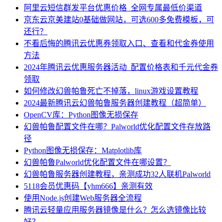
阿里云短信群发平台优惠价格_全网专属最低价渠道
京东云京美建站0基础做网站，可选600多免费模板，可
还行？
不看后悔的腾讯云优惠券领取入口、查看和代金券使用
方法
2024年腾讯云优惠服务器活动_配置价格表和千元代金券
领取
如何修改幻兽帕鲁死亡不掉落，linux游戏设置教程
2024最新腾讯云幻兽帕鲁服务器创建教程（超简单）
OpenCV库：Python图像无损保存
幻兽帕鲁配置文件在哪？Palworld优化配置文件存放路
径
Python图像无损保存：Matplotlib库
幻兽帕鲁Palworld优化配置文件在哪设置？
幻兽帕鲁服务器创建教程，亲测成功32人联机Palworld
5118会员优惠码【yhm666】亲测有效
使用Node.js创建Web服务器全流程
腾讯云轻量应用服务器镜像是什么？怎么选镜像比较
好？