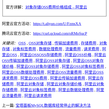
官方详解：
对象存储OSS费用价格组成 – 阿里云
阿里云官方活动：
https://t.aliyun.com/U/FzmsXA
腾讯云官方活动：
https://curl.qcloud.com/oRMoSucP
关键词：
OSS
,
OSS对象存储
,
传输加速费用
,
存储费用
,
对象
存储
,
对象标签费用
,
数据处理费用
,
流量费用
,
请求费用
,
阿
里云OSS
,
阿里云OSSOSS存储费用
,
阿里云OSS价格
,
阿里云
OSS传输加速费用
,
阿里云OSS对象存储
,
阿里云OSS对象存
储价格
,
阿里云OSS对象存储费用
,
阿里云OSS对象标签费用
,
阿里云OSS数据处理费用
,
阿里云OSS流量费用
,
阿里云OSS
请求费用
,
阿里云OSS费用
,
阿里云传输加速费用
,
阿里云存
储费用
,
阿里云对象存储
,
阿里云对象存储价格
,
阿里云对象
存储费用
,
阿里云对象标签费用
,
阿里云数据处理费用
,
阿里
云流量费用
,
阿里云请求费用
上一篇:
宝塔面板MySQL数据库经常停止的解决方法