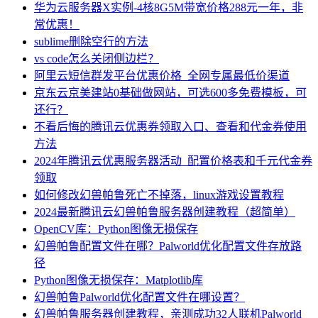
华为云服务器X实例-4核8G5M带宽价格288元一年，非
常优惠！
sublime删除空行的方法
vs code怎么关闭侧边栏？
阿里云短信群发平台优惠价格_全网专属最低价渠道
京东云京美建站0基础做网站，可选600多免费模板，可
还行？
不看后悔的腾讯云优惠券领取入口、查看和代金券使用
方法
2024年腾讯云优惠服务器活动_配置价格表和千元代金券
领取
如何修改幻兽帕鲁死亡不掉落，linux游戏设置教程
2024最新腾讯云幻兽帕鲁服务器创建教程（超简单）
OpenCV库：Python图像无损保存
幻兽帕鲁配置文件在哪？Palworld优化配置文件存放路
径
Python图像无损保存：Matplotlib库
幻兽帕鲁Palworld优化配置文件在哪设置？
幻兽帕鲁服务器创建教程，亲测成功32人联机Palworld