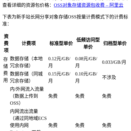
查看详细的资源包价格：
OSS对象存储资源包收费 – 阿里云
下表为新手站长网分享对象存储OSS按量计费模式下的计费标
准：
资
低频访问型
费
计费项
标准型单价
归档型单价
单价
项
数据存储（本地
0.12元/GB/
0.08元/GB/
存
0.033/GB/月
冗余存储）
月
月
储
费
数据存储（同城
0.15元/GB/
0.10元/GB/
不涉及
用
冗余存储）
月
月
内/外网流入流量
（数据上传到
免费
免费
免费
OSS）
内网流出流量
（通过同地域ECS
使用内网
免费
免费
免费