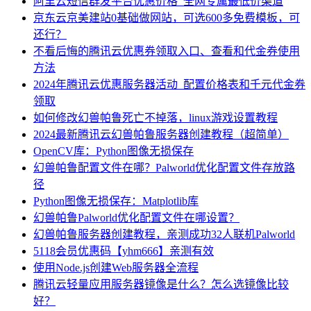
阿里云短信群发平台优惠价格_全网专属最低价渠道
京东云京美建站0基础做网站，可选600多免费模板，可
还行？
不看后悔的腾讯云优惠券领取入口、查看和代金券使用
方法
2024年腾讯云优惠服务器活动_配置价格表和千元代金券
领取
如何修改幻兽帕鲁死亡不掉落，linux游戏设置教程
2024最新腾讯云幻兽帕鲁服务器创建教程（超简单）
OpenCV库：Python图像无损保存
幻兽帕鲁配置文件在哪？Palworld优化配置文件存放路
径
Python图像无损保存：Matplotlib库
幻兽帕鲁Palworld优化配置文件在哪设置？
幻兽帕鲁服务器创建教程，亲测成功32人联机Palworld
5118会员优惠码【yhm666】亲测有效
使用Node.js创建Web服务器全流程
腾讯云轻量应用服务器镜像是什么？怎么选镜像比较
好？