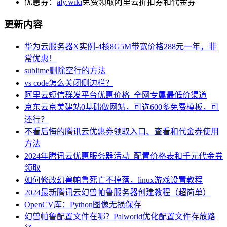
优惠券：
aly.wiki
免费领取阿里云折扣券和代金券
更新内容
华为云服务器X实例-4核8G5M带宽价格288元一年，非
常优惠！
sublime删除空行的方法
vs code怎么关闭侧边栏？
阿里云短信群发平台优惠价格_全网专属最低价渠道
京东云京美建站0基础做网站，可选600多免费模板，可
还行？
不看后悔的腾讯云优惠券领取入口、查看和代金券使用
方法
2024年腾讯云优惠服务器活动_配置价格表和千元代金券
领取
如何修改幻兽帕鲁死亡不掉落，linux游戏设置教程
2024最新腾讯云幻兽帕鲁服务器创建教程（超简单）
OpenCV库：Python图像无损保存
幻兽帕鲁配置文件在哪？Palworld优化配置文件存放路