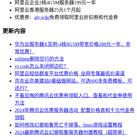
阿里云企业2核4G5M服务器199元一年
阿里云香港服务器25元1个月起
优惠券：
aly.wiki
免费领取阿里云折扣券和代金券
更新内容
华为云服务器X实例-4核8G5M带宽价格288元一年，非
常优惠！
sublime删除空行的方法
vs code怎么关闭侧边栏？
阿里云短信群发平台优惠价格_全网专属最低价渠道
京东云京美建站0基础做网站，可选600多免费模板，可
还行？
不看后悔的腾讯云优惠券领取入口、查看和代金券使用
方法
2024年腾讯云优惠服务器活动_配置价格表和千元代金券
领取
如何修改幻兽帕鲁死亡不掉落，linux游戏设置教程
2024最新腾讯云幻兽帕鲁服务器创建教程（超简单）