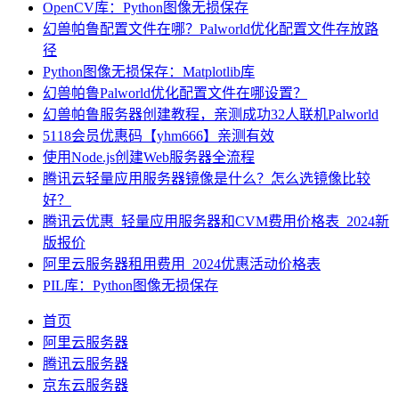
OpenCV库：Python图像无损保存
幻兽帕鲁配置文件在哪？Palworld优化配置文件存放路
径
Python图像无损保存：Matplotlib库
幻兽帕鲁Palworld优化配置文件在哪设置？
幻兽帕鲁服务器创建教程，亲测成功32人联机Palworld
5118会员优惠码【yhm666】亲测有效
使用Node.js创建Web服务器全流程
腾讯云轻量应用服务器镜像是什么？怎么选镜像比较
好？
腾讯云优惠_轻量应用服务器和CVM费用价格表_2024新
版报价
阿里云服务器租用费用_2024优惠活动价格表
PIL库：Python图像无损保存
首页
阿里云服务器
腾讯云服务器
京东云服务器