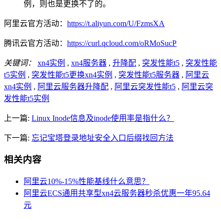
例，则也是更换不了的。
阿里云官方活动：
https://t.aliyun.com/U/FzmsXA
腾讯云官方活动：
https://curl.qcloud.com/oRMoSucP
关键词：
xn4实例
,
xn4服务器
,
升降配
,
突发性能t5
,
突发性能
t5实例
,
突发性能t5更换xn4实例
,
突发性能t5服务器
,
阿里云
xn4实例
,
阿里云服务器升降配
,
阿里云突发性能t5
,
阿里云突
发性能t5实例
上一篇:
Linux Inode信息及inode使用率是指什么？
下一篇:
忘记宝塔登录地址安全入口后缀找回方法
相关内容
阿里云10%-15%性能基线什么意思？
阿里云ECS通用共享型xn4云服务器秒杀优惠一年95.64
元