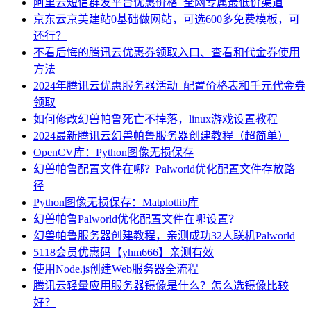
阿里云短信群发平台优惠价格_全网专属最低价渠道
京东云京美建站0基础做网站，可选600多免费模板，可
还行？
不看后悔的腾讯云优惠券领取入口、查看和代金券使用
方法
2024年腾讯云优惠服务器活动_配置价格表和千元代金券
领取
如何修改幻兽帕鲁死亡不掉落，linux游戏设置教程
2024最新腾讯云幻兽帕鲁服务器创建教程（超简单）
OpenCV库：Python图像无损保存
幻兽帕鲁配置文件在哪？Palworld优化配置文件存放路
径
Python图像无损保存：Matplotlib库
幻兽帕鲁Palworld优化配置文件在哪设置？
幻兽帕鲁服务器创建教程，亲测成功32人联机Palworld
5118会员优惠码【yhm666】亲测有效
使用Node.js创建Web服务器全流程
腾讯云轻量应用服务器镜像是什么？怎么选镜像比较
好？