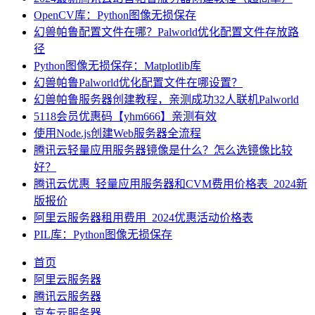
OpenCV库：Python图像无损保存
幻兽帕鲁配置文件在哪？Palworld优化配置文件存放路
径
Python图像无损保存：Matplotlib库
幻兽帕鲁Palworld优化配置文件在哪设置？
幻兽帕鲁服务器创建教程，亲测成功32人联机Palworld
5118会员优惠码【yhm666】亲测有效
使用Node.js创建Web服务器全流程
腾讯云轻量应用服务器镜像是什么？怎么选镜像比较
好？
腾讯云优惠_轻量应用服务器和CVM费用价格表_2024新
版报价
阿里云服务器租用费用_2024优惠活动价格表
PIL库：Python图像无损保存
首页
阿里云服务器
腾讯云服务器
京东云服务器