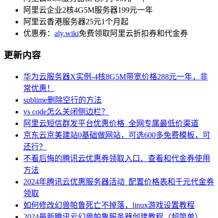
阿里云企业2核4G5M服务器199元一年
阿里云香港服务器25元1个月起
优惠券：
aly.wiki
免费领取阿里云折扣券和代金券
更新内容
华为云服务器X实例-4核8G5M带宽价格288元一年，非
常优惠！
sublime删除空行的方法
vs code怎么关闭侧边栏？
阿里云短信群发平台优惠价格_全网专属最低价渠道
京东云京美建站0基础做网站，可选600多免费模板，可
还行？
不看后悔的腾讯云优惠券领取入口、查看和代金券使用
方法
2024年腾讯云优惠服务器活动_配置价格表和千元代金券
领取
如何修改幻兽帕鲁死亡不掉落，linux游戏设置教程
2024最新腾讯云幻兽帕鲁服务器创建教程（超简单）