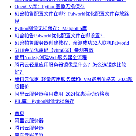
OpenCV库：Python图像无损保存
幻兽帕鲁配置文件在哪？Palworld优化配置文件存放路
径
Python图像无损保存：Matplotlib库
幻兽帕鲁Palworld优化配置文件在哪设置？
幻兽帕鲁服务器创建教程，亲测成功32人联机Palworld
5118会员优惠码【yhm666】亲测有效
使用Node.js创建Web服务器全流程
腾讯云轻量应用服务器镜像是什么？怎么选镜像比较
好？
腾讯云优惠_轻量应用服务器和CVM费用价格表_2024新
版报价
阿里云服务器租用费用_2024优惠活动价格表
PIL库：Python图像无损保存
首页
阿里云服务器
腾讯云服务器
京东云服务器