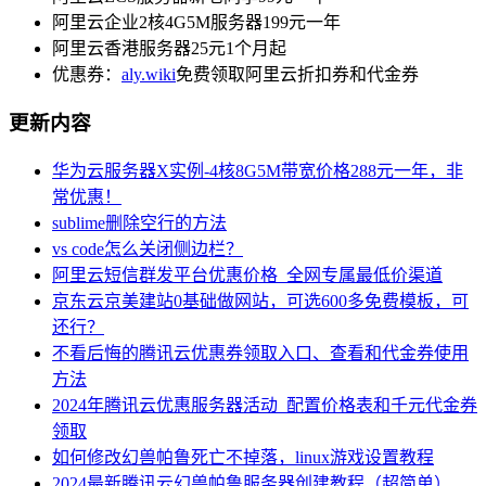
阿里云企业2核4G5M服务器199元一年
阿里云香港服务器25元1个月起
优惠券：
aly.wiki
免费领取阿里云折扣券和代金券
更新内容
华为云服务器X实例-4核8G5M带宽价格288元一年，非
常优惠！
sublime删除空行的方法
vs code怎么关闭侧边栏？
阿里云短信群发平台优惠价格_全网专属最低价渠道
京东云京美建站0基础做网站，可选600多免费模板，可
还行？
不看后悔的腾讯云优惠券领取入口、查看和代金券使用
方法
2024年腾讯云优惠服务器活动_配置价格表和千元代金券
领取
如何修改幻兽帕鲁死亡不掉落，linux游戏设置教程
2024最新腾讯云幻兽帕鲁服务器创建教程（超简单）