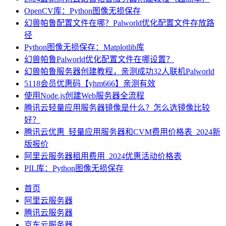
OpenCV库：Python图像无损保存
幻兽帕鲁配置文件在哪？Palworld优化配置文件存放路
径
Python图像无损保存：Matplotlib库
幻兽帕鲁Palworld优化配置文件在哪设置？
幻兽帕鲁服务器创建教程，亲测成功32人联机Palworld
5118会员优惠码【yhm666】亲测有效
使用Node.js创建Web服务器全流程
腾讯云轻量应用服务器镜像是什么？怎么选镜像比较
好？
腾讯云优惠_轻量应用服务器和CVM费用价格表_2024新
版报价
阿里云服务器租用费用_2024优惠活动价格表
PIL库：Python图像无损保存
首页
阿里云服务器
腾讯云服务器
京东云服务器