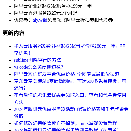
阿里云企业2核4G5M服务器199元一年
阿里云香港服务器25元1个月起
优惠券：
aly.wiki
免费领取阿里云折扣券和代金券
更新内容
华为云服务器X实例-4核8G5M带宽价格288元一年，非
常优惠！
sublime删除空行的方法
vs code怎么关闭侧边栏？
阿里云短信群发平台优惠价格_全网专属最低价渠道
京东云京美建站0基础做网站，可选600多免费模板，可
还行？
不看后悔的腾讯云优惠券领取入口、查看和代金券使用
方法
2024年腾讯云优惠服务器活动_配置价格表和千元代金券
领取
如何修改幻兽帕鲁死亡不掉落，linux游戏设置教程
2024最新腾讯云幻兽帕鲁服务器创建教程（超简单）