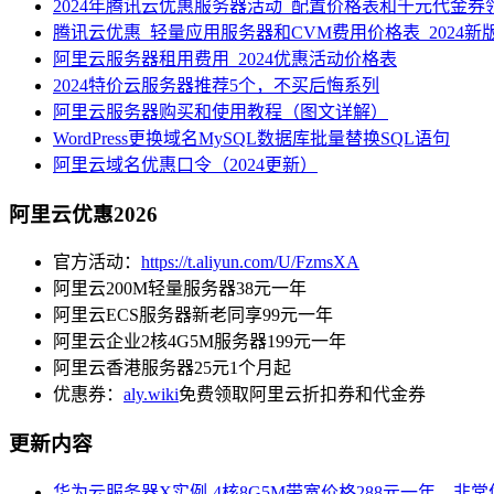
2024年腾讯云优惠服务器活动_配置价格表和千元代金券
腾讯云优惠_轻量应用服务器和CVM费用价格表_2024新
阿里云服务器租用费用_2024优惠活动价格表
2024特价云服务器推荐5个，不买后悔系列
阿里云服务器购买和使用教程（图文详解）
WordPress更换域名MySQL数据库批量替换SQL语句
阿里云域名优惠口令（2024更新）
阿里云优惠2026
官方活动：
https://t.aliyun.com/U/FzmsXA
阿里云200M轻量服务器38元一年
阿里云ECS服务器新老同享99元一年
阿里云企业2核4G5M服务器199元一年
阿里云香港服务器25元1个月起
优惠券：
aly.wiki
免费领取阿里云折扣券和代金券
更新内容
华为云服务器X实例-4核8G5M带宽价格288元一年，非