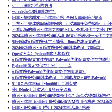
sublime删除空行的方法
vs code怎么关闭侧边栏？
阿里云短信群发平台优惠价格_全网专属最低价渠道
京东云京美建站0基础做网站，可选600多免费模板，可
不看后悔的腾讯云优惠券领取入口、查看和代金券使用方
2024年腾讯云优惠服务器活动_配置价格表和千元代金券
如何修改幻兽帕鲁死亡不掉落，linux游戏设置教程
2024最新腾讯云幻兽帕鲁服务器创建教程（超简单）
OpenCV库：Python图像无损保存
幻兽帕鲁配置文件在哪？Palworld优化配置文件存放路径
Python图像无损保存：Matplotlib库
幻兽帕鲁Palworld优化配置文件在哪设置？
幻兽帕鲁服务器创建教程，亲测成功32人联机Palworld
5118会员优惠码【yhm666】亲测有效
使用Node.js创建Web服务器全流程
腾讯云轻量应用服务器镜像是什么？怎么选镜像比较好？
腾讯云优惠_轻量应用服务器和CVM费用价格表_2024新
阿里云服务器租用费用_2024优惠活动价格表