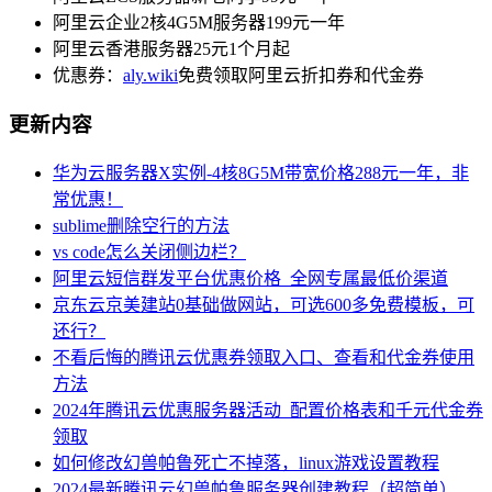
阿里云企业2核4G5M服务器199元一年
阿里云香港服务器25元1个月起
优惠券：
aly.wiki
免费领取阿里云折扣券和代金券
更新内容
华为云服务器X实例-4核8G5M带宽价格288元一年，非
常优惠！
sublime删除空行的方法
vs code怎么关闭侧边栏？
阿里云短信群发平台优惠价格_全网专属最低价渠道
京东云京美建站0基础做网站，可选600多免费模板，可
还行？
不看后悔的腾讯云优惠券领取入口、查看和代金券使用
方法
2024年腾讯云优惠服务器活动_配置价格表和千元代金券
领取
如何修改幻兽帕鲁死亡不掉落，linux游戏设置教程
2024最新腾讯云幻兽帕鲁服务器创建教程（超简单）