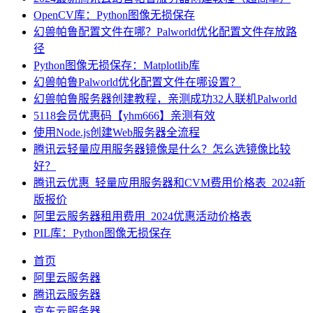
OpenCV库：Python图像无损保存
幻兽帕鲁配置文件在哪？Palworld优化配置文件存放路
径
Python图像无损保存：Matplotlib库
幻兽帕鲁Palworld优化配置文件在哪设置？
幻兽帕鲁服务器创建教程，亲测成功32人联机Palworld
5118会员优惠码【yhm666】亲测有效
使用Node.js创建Web服务器全流程
腾讯云轻量应用服务器镜像是什么？怎么选镜像比较
好？
腾讯云优惠_轻量应用服务器和CVM费用价格表_2024新
版报价
阿里云服务器租用费用_2024优惠活动价格表
PIL库：Python图像无损保存
首页
阿里云服务器
腾讯云服务器
京东云服务器