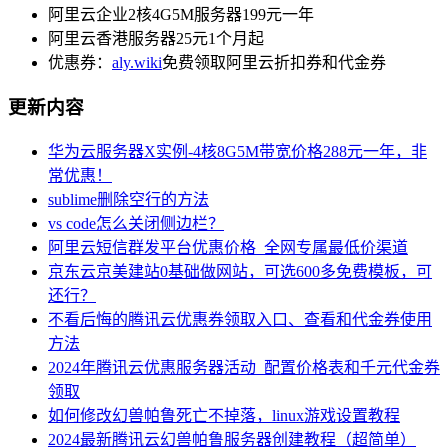
阿里云企业2核4G5M服务器199元一年
阿里云香港服务器25元1个月起
优惠券：
aly.wiki
免费领取阿里云折扣券和代金券
更新内容
华为云服务器X实例-4核8G5M带宽价格288元一年，非
常优惠！
sublime删除空行的方法
vs code怎么关闭侧边栏？
阿里云短信群发平台优惠价格_全网专属最低价渠道
京东云京美建站0基础做网站，可选600多免费模板，可
还行？
不看后悔的腾讯云优惠券领取入口、查看和代金券使用
方法
2024年腾讯云优惠服务器活动_配置价格表和千元代金券
领取
如何修改幻兽帕鲁死亡不掉落，linux游戏设置教程
2024最新腾讯云幻兽帕鲁服务器创建教程（超简单）