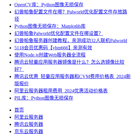
OpenCV库：Python图像无损保存
幻兽帕鲁配置文件在哪？Palworld优化配置文件存放路
径
Python图像无损保存：Matplotlib库
幻兽帕鲁Palworld优化配置文件在哪设置？
幻兽帕鲁服务器创建教程，亲测成功32人联机Palworld
5118会员优惠码【yhm666】亲测有效
使用Node.js创建Web服务器全流程
腾讯云轻量应用服务器镜像是什么？怎么选镜像比较
好？
腾讯云优惠_轻量应用服务器和CVM费用价格表_2024新
版报价
阿里云服务器租用费用_2024优惠活动价格表
PIL库：Python图像无损保存
首页
阿里云服务器
腾讯云服务器
京东云服务器