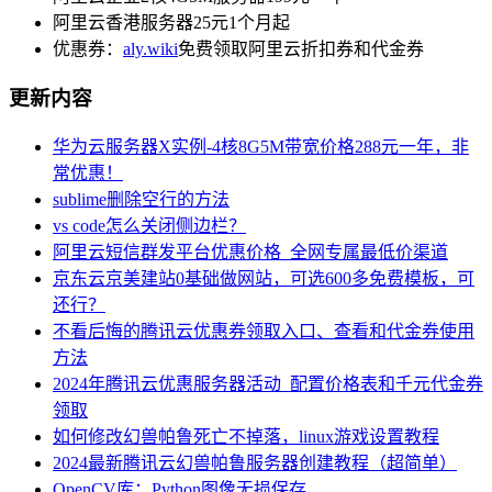
阿里云香港服务器25元1个月起
优惠券：
aly.wiki
免费领取阿里云折扣券和代金券
更新内容
华为云服务器X实例-4核8G5M带宽价格288元一年，非
常优惠！
sublime删除空行的方法
vs code怎么关闭侧边栏？
阿里云短信群发平台优惠价格_全网专属最低价渠道
京东云京美建站0基础做网站，可选600多免费模板，可
还行？
不看后悔的腾讯云优惠券领取入口、查看和代金券使用
方法
2024年腾讯云优惠服务器活动_配置价格表和千元代金券
领取
如何修改幻兽帕鲁死亡不掉落，linux游戏设置教程
2024最新腾讯云幻兽帕鲁服务器创建教程（超简单）
OpenCV库：Python图像无损保存