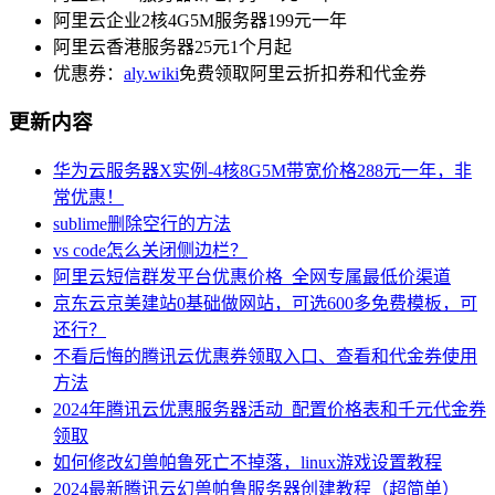
阿里云企业2核4G5M服务器199元一年
阿里云香港服务器25元1个月起
优惠券：
aly.wiki
免费领取阿里云折扣券和代金券
更新内容
华为云服务器X实例-4核8G5M带宽价格288元一年，非
常优惠！
sublime删除空行的方法
vs code怎么关闭侧边栏？
阿里云短信群发平台优惠价格_全网专属最低价渠道
京东云京美建站0基础做网站，可选600多免费模板，可
还行？
不看后悔的腾讯云优惠券领取入口、查看和代金券使用
方法
2024年腾讯云优惠服务器活动_配置价格表和千元代金券
领取
如何修改幻兽帕鲁死亡不掉落，linux游戏设置教程
2024最新腾讯云幻兽帕鲁服务器创建教程（超简单）