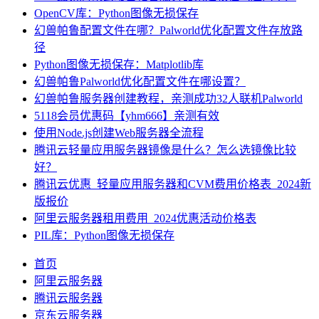
OpenCV库：Python图像无损保存
幻兽帕鲁配置文件在哪？Palworld优化配置文件存放路
径
Python图像无损保存：Matplotlib库
幻兽帕鲁Palworld优化配置文件在哪设置？
幻兽帕鲁服务器创建教程，亲测成功32人联机Palworld
5118会员优惠码【yhm666】亲测有效
使用Node.js创建Web服务器全流程
腾讯云轻量应用服务器镜像是什么？怎么选镜像比较
好？
腾讯云优惠_轻量应用服务器和CVM费用价格表_2024新
版报价
阿里云服务器租用费用_2024优惠活动价格表
PIL库：Python图像无损保存
首页
阿里云服务器
腾讯云服务器
京东云服务器