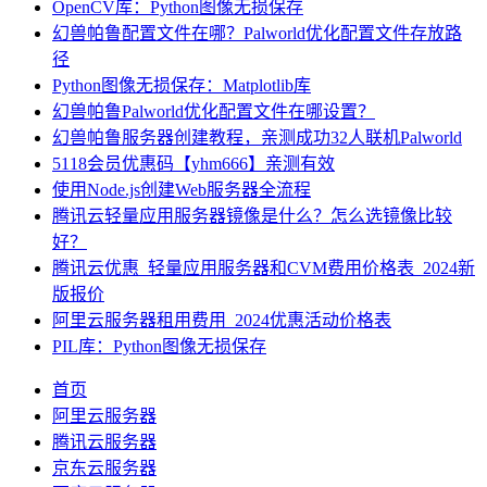
OpenCV库：Python图像无损保存
幻兽帕鲁配置文件在哪？Palworld优化配置文件存放路
径
Python图像无损保存：Matplotlib库
幻兽帕鲁Palworld优化配置文件在哪设置？
幻兽帕鲁服务器创建教程，亲测成功32人联机Palworld
5118会员优惠码【yhm666】亲测有效
使用Node.js创建Web服务器全流程
腾讯云轻量应用服务器镜像是什么？怎么选镜像比较
好？
腾讯云优惠_轻量应用服务器和CVM费用价格表_2024新
版报价
阿里云服务器租用费用_2024优惠活动价格表
PIL库：Python图像无损保存
首页
阿里云服务器
腾讯云服务器
京东云服务器