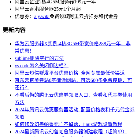
阿里云企业2核4G5M服务器199元一年
阿里云香港服务器25元1个月起
优惠券：
aly.wiki
免费领取阿里云折扣券和代金券
更新内容
华为云服务器X实例-4核8G5M带宽价格288元一年，非
常优惠！
sublime删除空行的方法
vs code怎么关闭侧边栏？
阿里云短信群发平台优惠价格_全网专属最低价渠道
京东云京美建站0基础做网站，可选600多免费模板，可
还行？
不看后悔的腾讯云优惠券领取入口、查看和代金券使用
方法
2024年腾讯云优惠服务器活动_配置价格表和千元代金券
领取
如何修改幻兽帕鲁死亡不掉落，linux游戏设置教程
2024最新腾讯云幻兽帕鲁服务器创建教程（超简单）