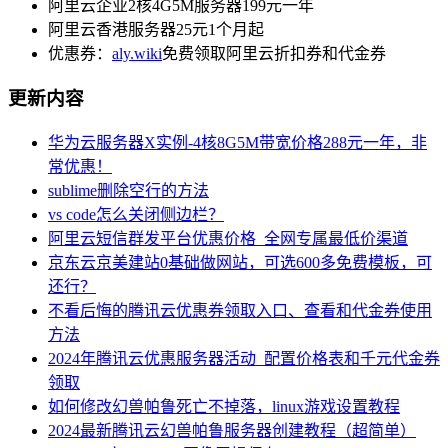
阿里云企业2核4G5M服务器199元一年
阿里云香港服务器25元1个月起
优惠券：
aly.wiki
免费领取阿里云折扣券和代金券
更新内容
华为云服务器X实例-4核8G5M带宽价格288元一年，非
常优惠！
sublime删除空行的方法
vs code怎么关闭侧边栏？
阿里云短信群发平台优惠价格_全网专属最低价渠道
京东云京美建站0基础做网站，可选600多免费模板，可
还行？
不看后悔的腾讯云优惠券领取入口、查看和代金券使用
方法
2024年腾讯云优惠服务器活动_配置价格表和千元代金券
领取
如何修改幻兽帕鲁死亡不掉落，linux游戏设置教程
2024最新腾讯云幻兽帕鲁服务器创建教程（超简单）