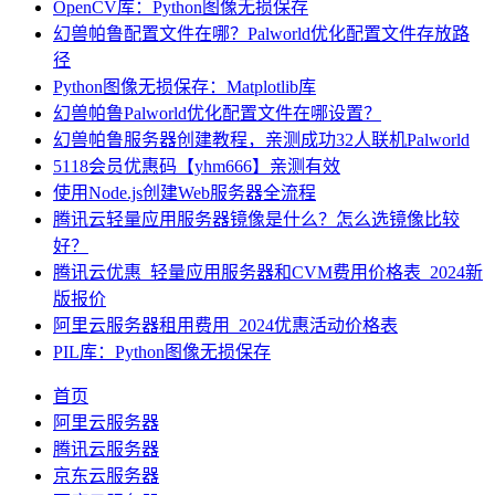
OpenCV库：Python图像无损保存
幻兽帕鲁配置文件在哪？Palworld优化配置文件存放路
径
Python图像无损保存：Matplotlib库
幻兽帕鲁Palworld优化配置文件在哪设置？
幻兽帕鲁服务器创建教程，亲测成功32人联机Palworld
5118会员优惠码【yhm666】亲测有效
使用Node.js创建Web服务器全流程
腾讯云轻量应用服务器镜像是什么？怎么选镜像比较
好？
腾讯云优惠_轻量应用服务器和CVM费用价格表_2024新
版报价
阿里云服务器租用费用_2024优惠活动价格表
PIL库：Python图像无损保存
首页
阿里云服务器
腾讯云服务器
京东云服务器