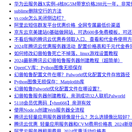
华为云服务器X实例-4核8G5M带宽价格288元一年，非
sublime删除空行的方法
vs code怎么关闭侧边栏？
阿里云短信群发平台优惠价格_全网专属最低价渠道
京东云京美建站0基础做网站，可选600多免费模板，可
不看后悔的腾讯云优惠券领取入口、查看和代金券使用方
2024年腾讯云优惠服务器活动_配置价格表和千元代金券
如何修改幻兽帕鲁死亡不掉落，linux游戏设置教程
2024最新腾讯云幻兽帕鲁服务器创建教程（超简单）
OpenCV库：Python图像无损保存
幻兽帕鲁配置文件在哪？Palworld优化配置文件存放路径
Python图像无损保存：Matplotlib库
幻兽帕鲁Palworld优化配置文件在哪设置？
幻兽帕鲁服务器创建教程，亲测成功32人联机Palworld
5118会员优惠码【yhm666】亲测有效
使用Node.js创建Web服务器全流程
腾讯云轻量应用服务器镜像是什么？怎么选镜像比较好？
腾讯云优惠_轻量应用服务器和CVM费用价格表_2024新
阿里云服务器租用费用_2024优惠活动价格表