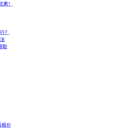
常优惠！
还行？
法
领取
版报价