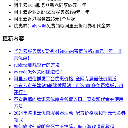
阿里云ECS服务器新老同享99元一年
阿里云企业2核4G5M服务器199元一年
阿里云香港服务器25元1个月起
优惠券：
aly.wiki
免费领取阿里云折扣券和代金券
更新内容
华为云服务器X实例-4核8G5M带宽价格288元一年，非
常优惠！
sublime删除空行的方法
vs code怎么关闭侧边栏？
阿里云短信群发平台优惠价格_全网专属最低价渠道
京东云京美建站0基础做网站，可选600多免费模板，可
还行？
不看后悔的腾讯云优惠券领取入口、查看和代金券使用
方法
2024年腾讯云优惠服务器活动_配置价格表和千元代金券
领取
如何修改幻兽帕鲁死亡不掉落，linux游戏设置教程