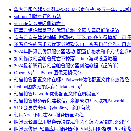
华为云服务器X实例-4核8G5M带宽价格288元一年，非
sublime删除空行的方法
vs code怎么关闭侧边栏？
阿里云短信群发平台优惠价格_全网专属最低价渠道
京东云京美建站0基础做网站，可选600多免费模板，可
不看后悔的腾讯云优惠券领取入口、查看和代金券使用方
2024年腾讯云优惠服务器活动_配置价格表和千元代金券
如何修改幻兽帕鲁死亡不掉落，linux游戏设置教程
2024最新腾讯云幻兽帕鲁服务器创建教程（超简单）
OpenCV库：Python图像无损保存
幻兽帕鲁配置文件在哪？Palworld优化配置文件存放路径
Python图像无损保存：Matplotlib库
幻兽帕鲁Palworld优化配置文件在哪设置？
幻兽帕鲁服务器创建教程，亲测成功32人联机Palworld
5118会员优惠码【yhm666】亲测有效
使用Node.js创建Web服务器全流程
腾讯云轻量应用服务器镜像是什么？怎么选镜像比较好？
腾讯云优惠_轻量应用服务器和CVM费用价格表_2024新