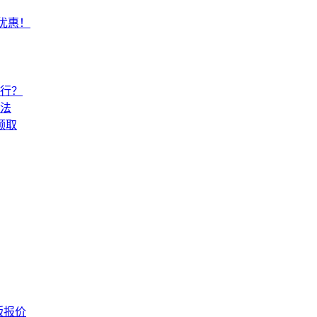
常优惠！
还行？
法
领取
版报价