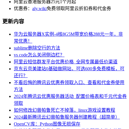
阿里云香港服务器25元1个月起
优惠券：
aly.wiki
免费领取阿里云折扣券和代金券
更新内容
华为云服务器X实例-4核8G5M带宽价格288元一年，非
常优惠！
sublime删除空行的方法
vs code怎么关闭侧边栏？
阿里云短信群发平台优惠价格_全网专属最低价渠道
京东云京美建站0基础做网站，可选600多免费模板，可
还行？
不看后悔的腾讯云优惠券领取入口、查看和代金券使用
方法
2024年腾讯云优惠服务器活动_配置价格表和千元代金券
领取
如何修改幻兽帕鲁死亡不掉落，linux游戏设置教程
2024最新腾讯云幻兽帕鲁服务器创建教程（超简单）
OpenCV库：Python图像无损保存