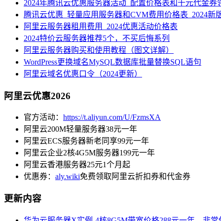
2024年腾讯云优惠服务器活动_配置价格表和千元代金券
腾讯云优惠_轻量应用服务器和CVM费用价格表_2024新
阿里云服务器租用费用_2024优惠活动价格表
2024特价云服务器推荐5个，不买后悔系列
阿里云服务器购买和使用教程（图文详解）
WordPress更换域名MySQL数据库批量替换SQL语句
阿里云域名优惠口令（2024更新）
阿里云优惠2026
官方活动：
https://t.aliyun.com/U/FzmsXA
阿里云200M轻量服务器38元一年
阿里云ECS服务器新老同享99元一年
阿里云企业2核4G5M服务器199元一年
阿里云香港服务器25元1个月起
优惠券：
aly.wiki
免费领取阿里云折扣券和代金券
更新内容
华为云服务器X实例-4核8G5M带宽价格288元一年，非