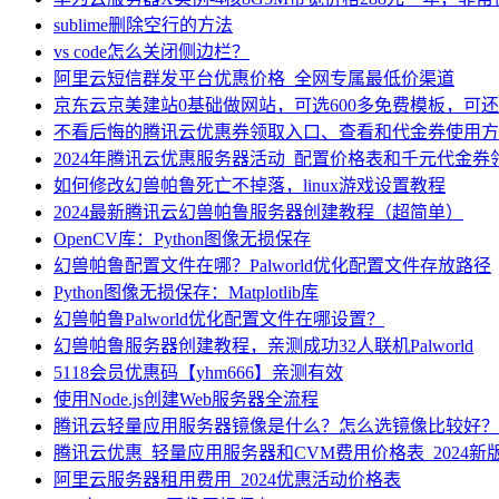
sublime删除空行的方法
vs code怎么关闭侧边栏？
阿里云短信群发平台优惠价格_全网专属最低价渠道
京东云京美建站0基础做网站，可选600多免费模板，可
不看后悔的腾讯云优惠券领取入口、查看和代金券使用方
2024年腾讯云优惠服务器活动_配置价格表和千元代金券
如何修改幻兽帕鲁死亡不掉落，linux游戏设置教程
2024最新腾讯云幻兽帕鲁服务器创建教程（超简单）
OpenCV库：Python图像无损保存
幻兽帕鲁配置文件在哪？Palworld优化配置文件存放路径
Python图像无损保存：Matplotlib库
幻兽帕鲁Palworld优化配置文件在哪设置？
幻兽帕鲁服务器创建教程，亲测成功32人联机Palworld
5118会员优惠码【yhm666】亲测有效
使用Node.js创建Web服务器全流程
腾讯云轻量应用服务器镜像是什么？怎么选镜像比较好？
腾讯云优惠_轻量应用服务器和CVM费用价格表_2024新
阿里云服务器租用费用_2024优惠活动价格表