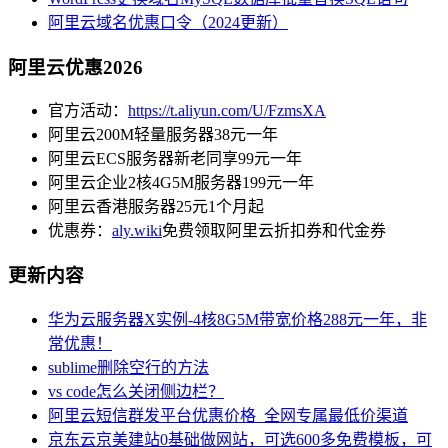
阿里云域名优惠口令（2024更新）
阿里云优惠2026
官方活动：
https://t.aliyun.com/U/FzmsXA
阿里云200M轻量服务器38元一年
阿里云ECS服务器新老同享99元一年
阿里云企业2核4G5M服务器199元一年
阿里云香港服务器25元1个月起
优惠券：
aly.wiki
免费领取阿里云折扣券和代金券
更新内容
华为云服务器X实例-4核8G5M带宽价格288元一年，非
常优惠！
sublime删除空行的方法
vs code怎么关闭侧边栏？
阿里云短信群发平台优惠价格_全网专属最低价渠道
京东云京美建站0基础做网站，可选600多免费模板，可