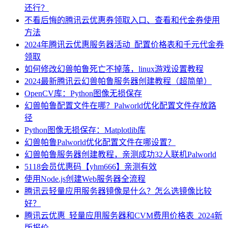
还行？
不看后悔的腾讯云优惠券领取入口、查看和代金券使用
方法
2024年腾讯云优惠服务器活动_配置价格表和千元代金券
领取
如何修改幻兽帕鲁死亡不掉落，linux游戏设置教程
2024最新腾讯云幻兽帕鲁服务器创建教程（超简单）
OpenCV库：Python图像无损保存
幻兽帕鲁配置文件在哪？Palworld优化配置文件存放路
径
Python图像无损保存：Matplotlib库
幻兽帕鲁Palworld优化配置文件在哪设置？
幻兽帕鲁服务器创建教程，亲测成功32人联机Palworld
5118会员优惠码【yhm666】亲测有效
使用Node.js创建Web服务器全流程
腾讯云轻量应用服务器镜像是什么？怎么选镜像比较
好？
腾讯云优惠_轻量应用服务器和CVM费用价格表_2024新
版报价