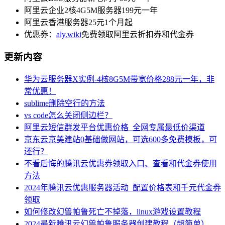
阿里云企业2核4G5M服务器199元一年
阿里云香港服务器25元1个月起
优惠券：
aly.wiki
免费领取阿里云折扣券和代金券
更新内容
华为云服务器X实例-4核8G5M带宽价格288元一年，非
常优惠！
sublime删除空行的方法
vs code怎么关闭侧边栏？
阿里云短信群发平台优惠价格_全网专属最低价渠道
京东云京美建站0基础做网站，可选600多免费模板，可
还行？
不看后悔的腾讯云优惠券领取入口、查看和代金券使用
方法
2024年腾讯云优惠服务器活动_配置价格表和千元代金券
领取
如何修改幻兽帕鲁死亡不掉落，linux游戏设置教程
2024最新腾讯云幻兽帕鲁服务器创建教程（超简单）