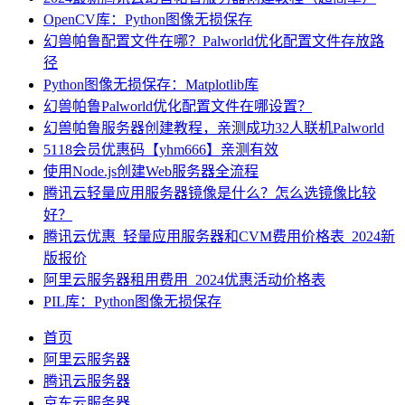
OpenCV库：Python图像无损保存
幻兽帕鲁配置文件在哪？Palworld优化配置文件存放路
径
Python图像无损保存：Matplotlib库
幻兽帕鲁Palworld优化配置文件在哪设置？
幻兽帕鲁服务器创建教程，亲测成功32人联机Palworld
5118会员优惠码【yhm666】亲测有效
使用Node.js创建Web服务器全流程
腾讯云轻量应用服务器镜像是什么？怎么选镜像比较
好？
腾讯云优惠_轻量应用服务器和CVM费用价格表_2024新
版报价
阿里云服务器租用费用_2024优惠活动价格表
PIL库：Python图像无损保存
首页
阿里云服务器
腾讯云服务器
京东云服务器