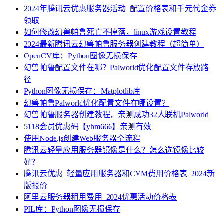
2024年腾讯云优惠服务器活动_配置价格表和千元代金券
领取
如何修改幻兽帕鲁死亡不掉落，linux游戏设置教程
2024最新腾讯云幻兽帕鲁服务器创建教程（超简单）
OpenCV库：Python图像无损保存
幻兽帕鲁配置文件在哪？Palworld优化配置文件存放路
径
Python图像无损保存：Matplotlib库
幻兽帕鲁Palworld优化配置文件在哪设置？
幻兽帕鲁服务器创建教程，亲测成功32人联机Palworld
5118会员优惠码【yhm666】亲测有效
使用Node.js创建Web服务器全流程
腾讯云轻量应用服务器镜像是什么？怎么选镜像比较
好？
腾讯云优惠_轻量应用服务器和CVM费用价格表_2024新
版报价
阿里云服务器租用费用_2024优惠活动价格表
PIL库：Python图像无损保存