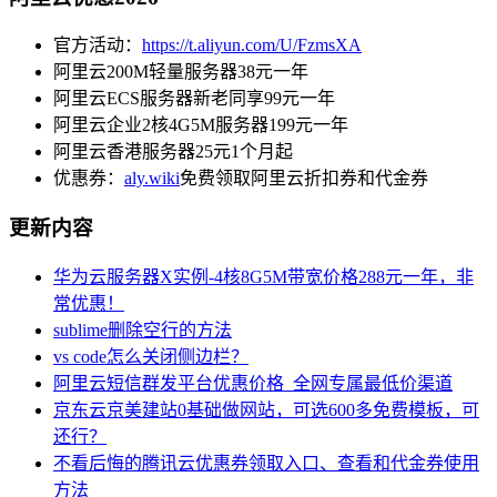
官方活动：
https://t.aliyun.com/U/FzmsXA
阿里云200M轻量服务器38元一年
阿里云ECS服务器新老同享99元一年
阿里云企业2核4G5M服务器199元一年
阿里云香港服务器25元1个月起
优惠券：
aly.wiki
免费领取阿里云折扣券和代金券
更新内容
华为云服务器X实例-4核8G5M带宽价格288元一年，非
常优惠！
sublime删除空行的方法
vs code怎么关闭侧边栏？
阿里云短信群发平台优惠价格_全网专属最低价渠道
京东云京美建站0基础做网站，可选600多免费模板，可
还行？
不看后悔的腾讯云优惠券领取入口、查看和代金券使用
方法