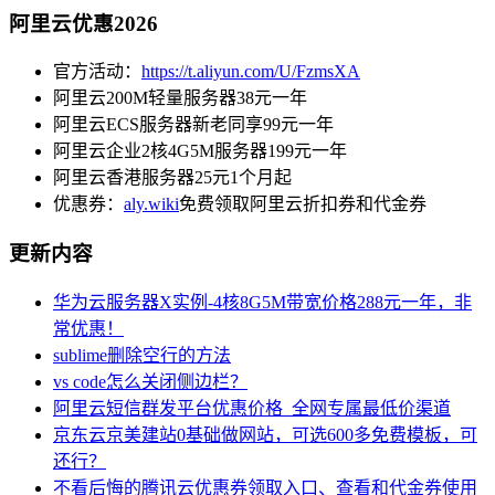
阿里云优惠2026
官方活动：
https://t.aliyun.com/U/FzmsXA
阿里云200M轻量服务器38元一年
阿里云ECS服务器新老同享99元一年
阿里云企业2核4G5M服务器199元一年
阿里云香港服务器25元1个月起
优惠券：
aly.wiki
免费领取阿里云折扣券和代金券
更新内容
华为云服务器X实例-4核8G5M带宽价格288元一年，非
常优惠！
sublime删除空行的方法
vs code怎么关闭侧边栏？
阿里云短信群发平台优惠价格_全网专属最低价渠道
京东云京美建站0基础做网站，可选600多免费模板，可
还行？
不看后悔的腾讯云优惠券领取入口、查看和代金券使用