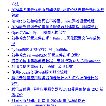
方法
2024年腾讯云优惠服务器活动_配置价格表和千元代金券
领取
如何修改幻兽帕鲁死亡不掉落，linux游戏设置教程
2024最新腾讯云幻兽帕鲁服务器创建教程（超简单）
OpenCV库：Python图像无损保存
幻兽帕鲁配置文件在哪？Palworld优化配置文件存放路
径
Python图像无损保存：Matplotlib库
幻兽帕鲁Palworld优化配置文件在哪设置？
幻兽帕鲁服务器创建教程，亲测成功32人联机Palworld
5118会员优惠码【yhm666】亲测有效
使用Node.js创建Web服务器全流程
腾讯云轻量应用服务器镜像是什么？怎么选镜像比较
好？
腾讯云优惠_轻量应用服务器和CVM费用价格表_2024新
版报价
阿里云服务器租用费用_2024优惠活动价格表