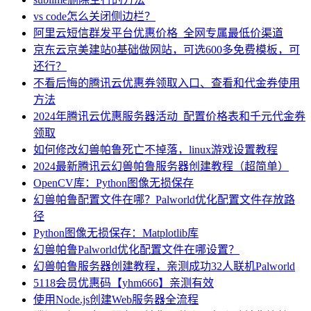
vs code怎么关闭侧边栏？
阿里云短信群发平台优惠价格_全网专属最低价渠道
京东云京美建站0基础做网站，可选600多免费模板，可
还行？
不看后悔的腾讯云优惠券领取入口、查看和代金券使用
方法
2024年腾讯云优惠服务器活动_配置价格表和千元代金券
领取
如何修改幻兽帕鲁死亡不掉落，linux游戏设置教程
2024最新腾讯云幻兽帕鲁服务器创建教程（超简单）
OpenCV库：Python图像无损保存
幻兽帕鲁配置文件在哪？Palworld优化配置文件存放路
径
Python图像无损保存：Matplotlib库
幻兽帕鲁Palworld优化配置文件在哪设置？
幻兽帕鲁服务器创建教程，亲测成功32人联机Palworld
5118会员优惠码【yhm666】亲测有效
使用Node.js创建Web服务器全流程